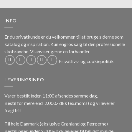
INFO
Er du privatkunde er du velkommen til at bruge siderne som
katalog og inspiration.
Kun engros salg til den professionelle
skobranche.
Vi anviser gerne en forhandler.
Privatlivs- og cookiepolitik
LEVERINGSINFO
Varer bestilt inden 11:00 afsendes samme dag.
Bestil for mere end 2.000.- dkk (ex.moms) og vi leverer
fragtfrit.
Til hele Danmark (ekslusive Grønland og Færøerne)
Bestillinger under 2.000.- dkk leveres til billigst mulige