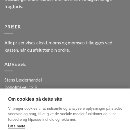
fragtpris.
PRISER
Alle priser vises ekskl. moms og momsen tillægges ved
kassen, når du afslutter din ordre.
ADRESSE
Stens Læderhandel
Roholmsvej 12 R
DK 2620 Albertslund
Om cookies på dette site
Tlf. +45 3871 7188
CVR: 41 18 83 67
Vi bruger cookies til at indsamle og analysere oplysninger på stedet
ydeevne og brug, til at give de sociale medier funktioner og til at
forbedre og tilpasse indhold og reklamer.
Send SMS +45 2427 8520
Læs mere