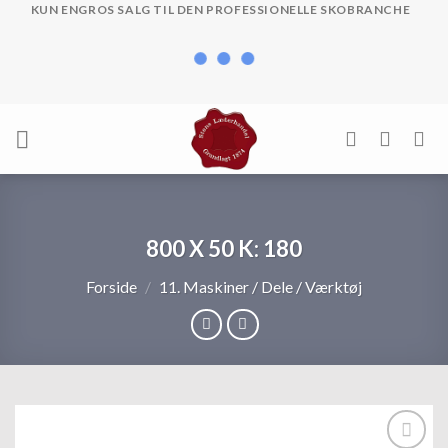
Skip
KUN ENGROS SALG TIL DEN PROFESSIONELLE SKOBRANCHE
to
content
800 X 50 K: 180
Forside
/
11. Maskiner / Dele / Værktøj