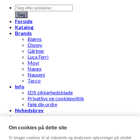
Products
search
Søg
Forside
Katalog
Brands
Bjørns
Disney
Gärtner
Luca Ferri
Movi
Nanex
Nauseni
Tacco
Info
SDS sikkerhedsblade
Privatlivs og cookiepolitik
Følg din ordre
Nyhedsbrev
Stens Læderhandel ApS
Om cookies på dette site
Vi bruger cookies til at indsamle og analysere oplysninger på stedet