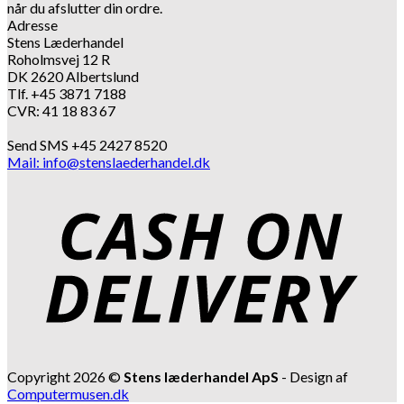
når du afslutter din ordre.
Adresse
Stens Læderhandel
Roholmsvej 12 R
DK 2620 Albertslund
Tlf. +45 3871 7188
CVR: 41 18 83 67
Send SMS +45 2427 8520
Mail: info@stenslaederhandel.dk
Copyright 2026 ©
Stens læderhandel ApS
- Design af
Computermusen.dk