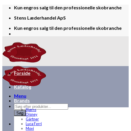
Skip
Kun engros salg til den professionelle skobranche
to
Stens Læderhandel ApS
content
Kun engros salg til den professionelle skobranche
Forside
Katalog
Menu
Brands
Products
Bjørns
search
Søg
Disney
Gärtner
Luca Ferri
Movi