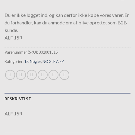
Tilføj til
hurtigliste
Du er ikke logget ind, og kan derfor ikke købe vores varer. Er
du forhandler, kan du anmode om at blive oprettet som B2B
kunde.
ALF 15R
Varenummer (SKU):
802001515
Kategorier:
15. Nøgler
,
NØGLE A - Z
BESKRIVELSE
ALF 15R