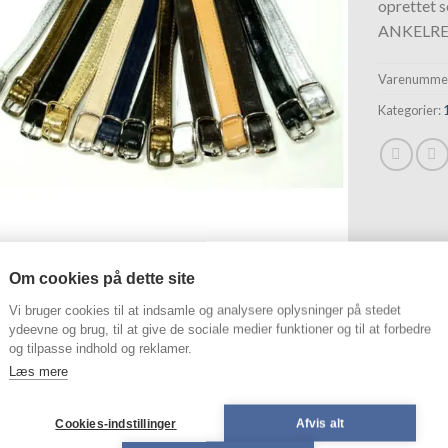
oprettet 
hurtigliste
ANKELRE
Varenummer
Kategorier:
Om cookies på dette site
Vi bruger cookies til at indsamle og analysere oplysninger på stedet
ydeevne og brug, til at give de sociale medier funktioner og til at forbedre
SKRIVELSE
YDERLIGERE INFORMATION
og tilpasse indhold og reklamer.
Læs mere
KELREMME 10MM X 35 CM
Cookies-indstillinger
Afvis alt