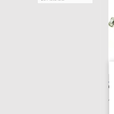
BE
AN