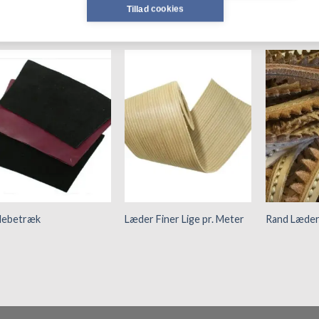
Tillad cookies
ELATEREDE VARER
Tilføj til
Tilføj til
hurtigliste
hurtigliste
lebetræk
Læder Finer Lige pr. Meter
Rand Læder