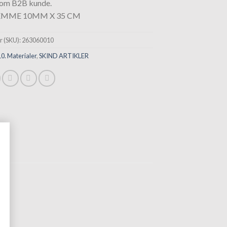
som B2B kunde.
MME 10MM X 35 CM
 (SKU):
263060010
10. Materialer
,
SKIND ARTIKLER