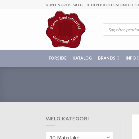
Skip
KUN ENGROS SALG TIL DEN PROFESSIONELLE
to
content
Products
search
FORSIDE
KATALOG
BRANDS
INFO
VÆLG KATEGORI