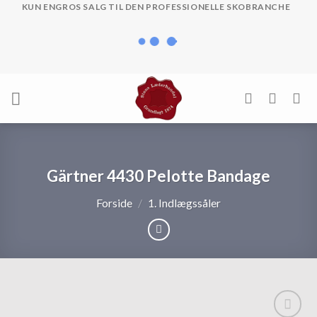
Skip
KUN ENGROS SALG TIL DEN PROFESSIONELLE SKOBRANCHE
to
content
Gärtner 4430 Pelotte Bandage
Forside
/
1. Indlægssåler