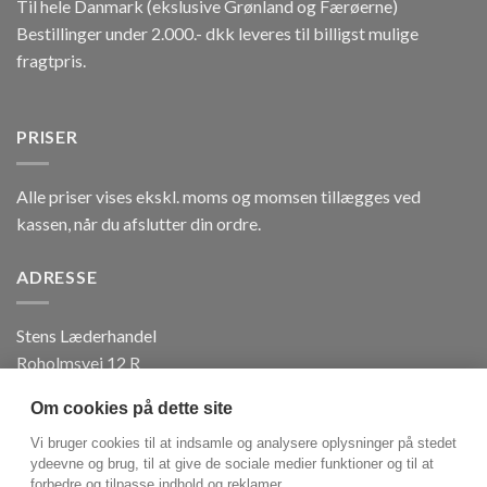
Til hele Danmark (ekslusive Grønland og Færøerne)
Bestillinger under 2.000.- dkk leveres til billigst mulige
fragtpris.
PRISER
Alle priser vises ekskl. moms og momsen tillægges ved
kassen, når du afslutter din ordre.
ADRESSE
Stens Læderhandel
Roholmsvej 12 R
DK 2620 Albertslund
Om cookies på dette site
Tlf. +45 3871 7188
CVR: 41 18 83 67
Vi bruger cookies til at indsamle og analysere oplysninger på stedet
ydeevne og brug, til at give de sociale medier funktioner og til at
forbedre og tilpasse indhold og reklamer.