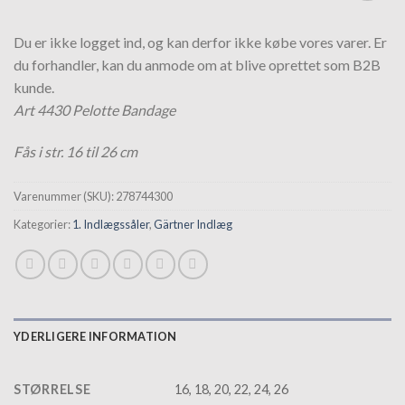
Tilføj til
hurtigliste
Du er ikke logget ind, og kan derfor ikke købe vores varer. Er
du forhandler, kan du anmode om at blive oprettet som B2B
kunde.
Art 4430 Pelotte Bandage
Fås i str. 16 til 26 cm
Varenummer (SKU):
278744300
Kategorier:
1. Indlægssåler
,
Gärtner Indlæg
YDERLIGERE INFORMATION
STØRRELSE
16, 18, 20, 22, 24, 26