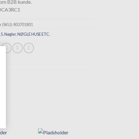
som B2B kunde.
DCA3RC1
 (SKU):
803701801
15. Nøgler
,
NØGLE HUSE ETC.