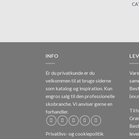
CA
INFO
LE
Er du privatkunde er du
Vare
velkommen til at bruge siderne
sam
som katalog og inspiration.
Kun
Best
engros salg til den professionelle
(ex.
skobranche.
Vi anviser gerne en
Til 
forhandler.
Grøn
Best
lever
Privatlivs- og cookiepolitik