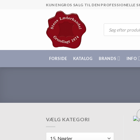
Skip
KUN ENGROS SALG TIL DEN PROFESSIONELLE
to
content
Products
search
FORSIDE
KATALOG
BRANDS
INFO
VÆLG KATEGORI