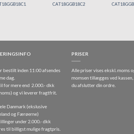
T18GGB18C1
CAT18GGB18C2
CAT18GGB
Tilføj til
Tilføj til
hurtigliste
hurtigliste
VERINGSINFO
PRISER
r bestilt inden 11:00 afsendes
Alle priser vises ekskl. moms 
me dag.
momsen tillægges ved kassen,
il for mere end 2.000.- dkk
du afslutter din ordre.
moms) og vi leverer fragtfrit.
hele Danmark (ekslusive
land og Færøerne)
illinger under 2.000.- dkk
es til billigst mulige fragtpris.