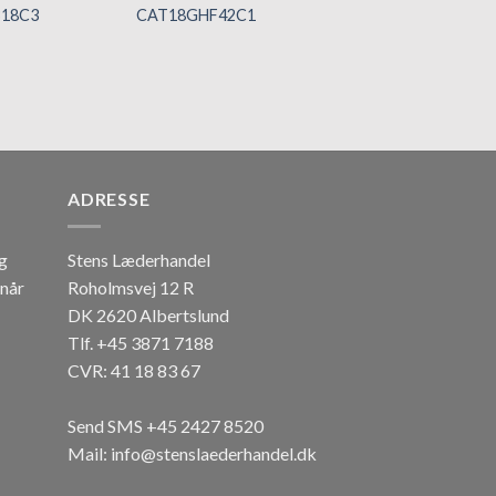
18C3
CAT18GHF42C1
CAT18GHF55C1
Tilføj til
Tilføj til
Ti
hurtigliste
hurtigliste
hur
ADRESSE
og
Stens Læderhandel
 når
Roholmsvej 12 R
DK 2620 Albertslund
Tlf. +45 3871 7188
CVR: 41 18 83 67
Send SMS +45 2427 8520
Mail: info@stenslaederhandel.dk