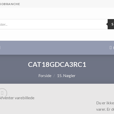
 SKOBRANCHE
CAT18GDCA3RC1
Forside
/
15. Nøgler
Du er ikke
varer. Er 
Tilføj til