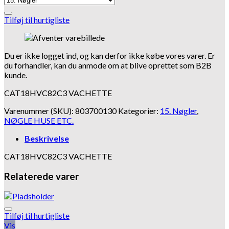
Tilføj til hurtigliste
Du er ikke logget ind, og kan derfor ikke købe vores varer. Er
du forhandler, kan du anmode om at blive oprettet som B2B
kunde.
CAT18HVC82C3 VACHETTE
Varenummer (SKU):
803700130
Kategorier:
15. Nøgler
,
NØGLE HUSE ETC.
Beskrivelse
CAT18HVC82C3 VACHETTE
Relaterede varer
Tilføj til hurtigliste
Vis