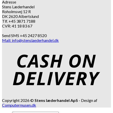
Adresse
Stens Læderhandel
Roholmsvej 12 R
DK 2620 Albertslund
Tlf. +45 3871 7188
CVR: 41 18 83 67
Send SMS +45 2427 8520
Mail: info@stenslaederhandel.dk
Copyright 2026 ©
Stens læderhandel ApS
- Design af
Computermusen.dk