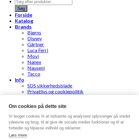
Products
search
Søg
Forside
Katalog
Brands
Bjørns
Disney
Gärtner
Luca Ferri
Movi
Nanex
Nauseni
Tacco
Info
SDS sikkerhedsblade
Privatlivs og cookiepolitik
Følg din ordre
Nyhedsbrev
Om cookies på dette site
Stens Læderhandel ApS
Vi bruger cookies til at indsamle og analysere oplysninger på stedet
ydeevne og brug, til at give de sociale medier funktioner og til at
forbedre og tilpasse indhold og reklamer.
Log ind
Læs mere