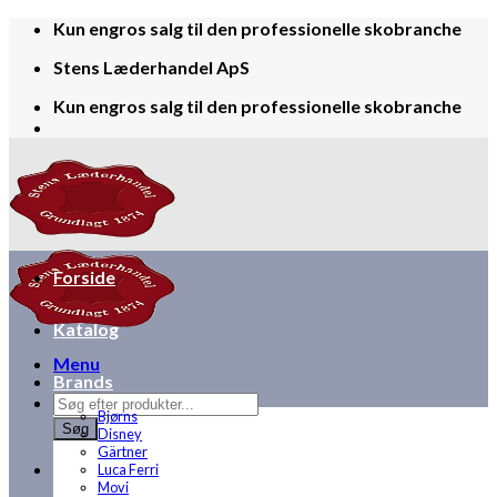
Skip
Kun engros salg til den professionelle skobranche
to
Stens Læderhandel ApS
content
Kun engros salg til den professionelle skobranche
Forside
Katalog
Menu
Brands
Products
Bjørns
search
Søg
Disney
Gärtner
Luca Ferri
Movi