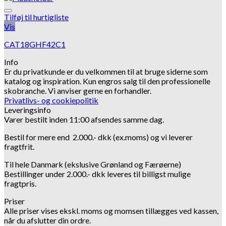
Tilføj til hurtigliste
Vis
CAT18GHF42C1
Info
Er du privatkunde er du velkommen til at bruge siderne som
katalog og inspiration.
Kun engros salg til den professionelle
skobranche.
Vi anviser gerne en forhandler.
Privatlivs- og cookiepolitik
Leveringsinfo
Varer bestilt inden 11:00 afsendes samme dag.
Bestil for mere end 2.000.- dkk (ex.moms) og vi leverer
fragtfrit.
Til hele Danmark (ekslusive Grønland og Færøerne)
Bestillinger under 2.000.- dkk leveres til billigst mulige
fragtpris.
Priser
Alle priser vises ekskl. moms og momsen tillægges ved kassen,
når du afslutter din ordre.