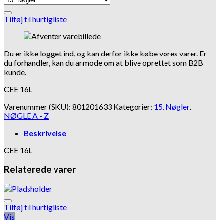
Tilføj til hurtigliste
Du er ikke logget ind, og kan derfor ikke købe vores varer. Er
du forhandler, kan du anmode om at blive oprettet som B2B
kunde.
CEE 16L
Varenummer (SKU):
801201633
Kategorier:
15. Nøgler
,
NØGLE A - Z
Beskrivelse
CEE 16L
Relaterede varer
Tilføj til hurtigliste
Vis