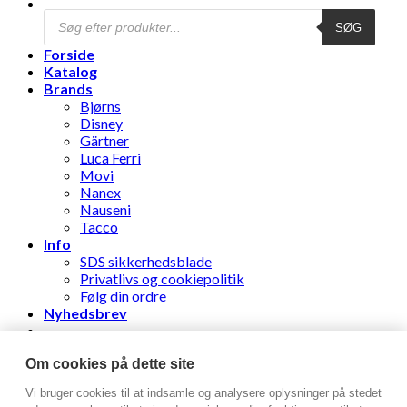
Products
SØG
search
Forside
Katalog
Brands
Bjørns
Disney
Gärtner
Luca Ferri
Movi
Nanex
Nauseni
Tacco
Info
SDS sikkerhedsblade
Privatlivs og cookiepolitik
Følg din ordre
Nyhedsbrev
Stens Læderhandel ApS
Om cookies på dette site
Vi bruger cookies til at indsamle og analysere oplysninger på stedet
Log ind