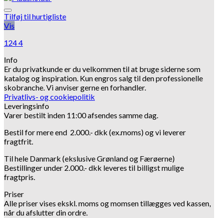
Tilføj til hurtigliste
Vis
124 4
Info
Er du privatkunde er du velkommen til at bruge siderne som
katalog og inspiration.
Kun engros salg til den professionelle
skobranche.
Vi anviser gerne en forhandler.
Privatlivs- og cookiepolitik
Leveringsinfo
Varer bestilt inden 11:00 afsendes samme dag.
Bestil for mere end 2.000.- dkk (ex.moms) og vi leverer
fragtfrit.
Til hele Danmark (ekslusive Grønland og Færøerne)
Bestillinger under 2.000.- dkk leveres til billigst mulige
fragtpris.
Priser
Alle priser vises ekskl. moms og momsen tillægges ved kassen,
når du afslutter din ordre.