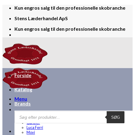
Skip
Kun engros salg til den professionelle skobranche
to
Stens Læderhandel ApS
content
Kun engros salg til den professionelle skobranche
Forside
Katalog
Menu
Brands
Products
Bjørns
SØG
search
Disney
Gärtner
Luca Ferri
Movi