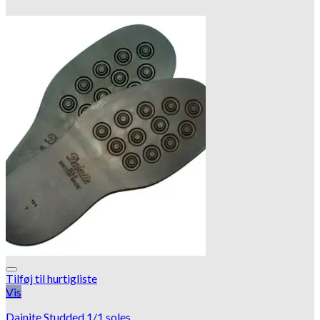
Tilføj til hurtigliste
Vis
Dainite Studded 1/1 soles