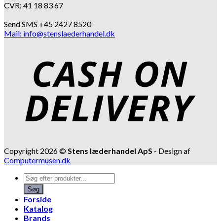
CVR: 41 18 83 67
Send SMS +45 2427 8520
Mail: info@stenslaederhandel.dk
Copyright 2026 ©
Stens læderhandel ApS
- Design af
Computermusen.dk
Products
search
Søg
Forside
Katalog
Brands