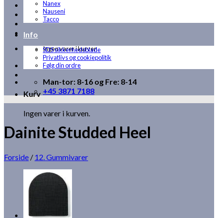
Nanex
Nauseni
Tacco
Info
Ingen varer i kurven.
SDS sikkerhedsblade
Privatlivs og cookiepolitik
Følg din ordre
Man-tor: 8-16 og Fre: 8-14
+45 3871 7188
Kurv
Ingen varer i kurven.
Dainite Studded Heel
Forside
/
12. Gummivarer