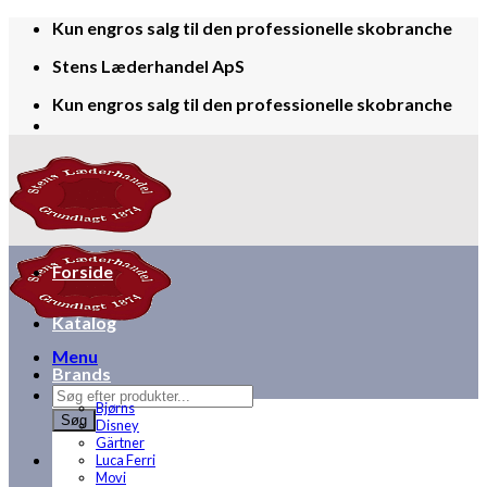
Skip
Kun engros salg til den professionelle skobranche
to
Stens Læderhandel ApS
content
Kun engros salg til den professionelle skobranche
Forside
Katalog
Menu
Brands
Products
Bjørns
search
Søg
Disney
Gärtner
Luca Ferri
Movi