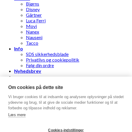
Bjørns
Disney
Gärtner
Luca Ferri
Movi
Nanex
Nauseni
Tacco
Info
SDS sikkerhedsblade
Privatlivs og cookiepolitik
Følg din ordre
Nyhedsbrev
Stens Læderhandel ApS
Om cookies på dette site
Vi bruger cookies til at indsamle og analysere oplysninger på stedet
Log ind
ydeevne og brug, til at give de sociale medier funktioner og til at
forbedre og tilpasse indhold og reklamer.
Brugernavn eller e-mailadresse
*
Læs mere
Adgangskode
*
Cookies-indstillinger