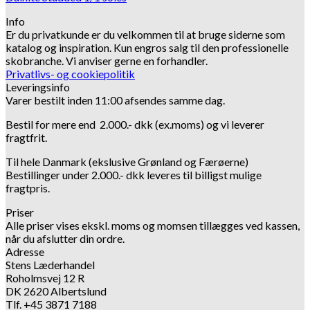
Info
Er du privatkunde er du velkommen til at bruge siderne som
katalog og inspiration.
Kun engros salg til den professionelle
skobranche.
Vi anviser gerne en forhandler.
Privatlivs- og cookiepolitik
Leveringsinfo
Varer bestilt inden 11:00 afsendes samme dag.
Bestil for mere end 2.000.- dkk (ex.moms) og vi leverer
fragtfrit.
Til hele Danmark (ekslusive Grønland og Færøerne)
Bestillinger under 2.000.- dkk leveres til billigst mulige
fragtpris.
Priser
Alle priser vises ekskl. moms og momsen tillægges ved kassen,
når du afslutter din ordre.
Adresse
Stens Læderhandel
Roholmsvej 12 R
DK 2620 Albertslund
Tlf. +45 3871 7188