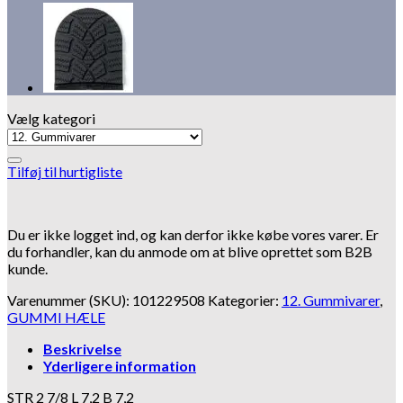
Vælg kategori
Tilføj til hurtigliste
Du er ikke logget ind, og kan derfor ikke købe vores varer. Er
du forhandler, kan du anmode om at blive oprettet som B2B
kunde.
Varenummer (SKU):
101229508
Kategorier:
12. Gummivarer
,
GUMMI HÆLE
Beskrivelse
Yderligere information
STR 2 7/8 L 7,2 B 7,2