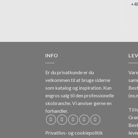
+4
INFO
LE
Er du privatkunde er du
Vare
velkommen til at bruge siderne
sam
som katalog og inspiration.
Kun
Best
engros salg til den professionelle
(ex.
skobranche.
Vi anviser gerne en
Til 
forhandler.
Grøn
Best
lever
Privatlivs- og cookiepolitik