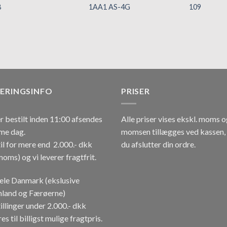
8
1AA1 AS-4G
109
Tilføj til
Tilføj til
hurtigliste
hurtigliste
VERINGSINFO
PRISER
r bestilt inden 11:00 afsendes
Alle priser vises ekskl. moms 
me dag.
momsen tillægges ved kassen,
il for mere end 2.000.- dkk
du afslutter din ordre.
moms) og vi leverer fragtfrit.
hele Danmark (ekslusive
land og Færøerne)
illinger under 2.000.- dkk
es til billigst mulige fragtpris.