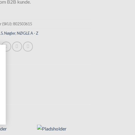
som B2B kunde.
 (SKU):
802503615
15. Nøgler
,
NØGLE A - Z