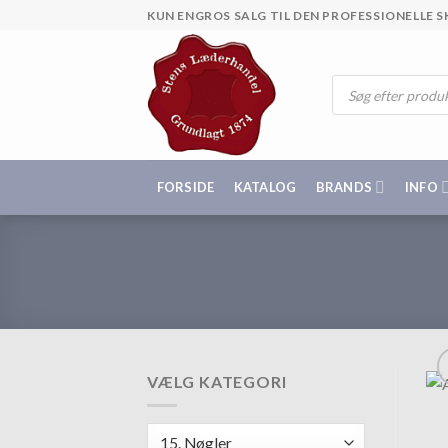
Skip
KUN ENGROS SALG TIL DEN PROFESSIONELLE
to
content
Products
search
FORSIDE
KATALOG
BRANDS
INFO
VÆLG KATEGORI