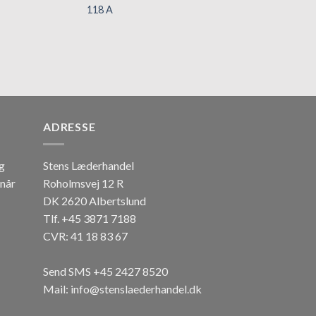
118 A
124 4
Tilføj til
Tilføj til
Ti
hurtigliste
hurtigliste
hur
ADRESSE
og
Stens Læderhandel
 når
Roholmsvej 12 R
DK 2620 Albertslund
Tlf. +45 3871 7188
CVR: 41 18 83 67
Send SMS +45 2427 8520
Mail: info@stenslaederhandel.dk