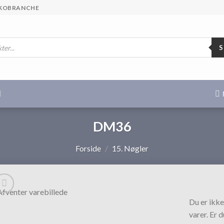
 SKOBRANCHE
DM36
Forside
/
15. Nøgler
Du er ikke
varer. Er 
Tilføj til