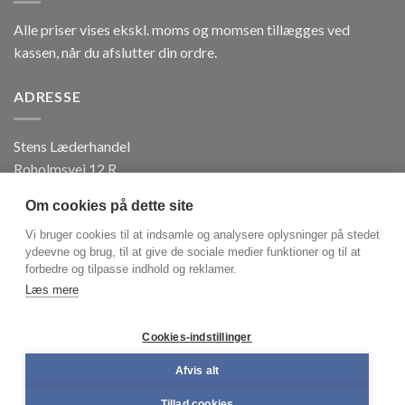
Alle priser vises ekskl. moms og momsen tillægges ved
kassen, når du afslutter din ordre.
ADRESSE
Stens Læderhandel
Roholmsvej 12 R
DK 2620 Albertslund
Om cookies på dette site
Tlf. +45 3871 7188
CVR: 41 18 83 67
Vi bruger cookies til at indsamle og analysere oplysninger på stedet
ydeevne og brug, til at give de sociale medier funktioner og til at
forbedre og tilpasse indhold og reklamer.
Send SMS +45 2427 8520
Læs mere
Mail: info@stenslaederhandel.dk
Cookies-indstillinger
Afvis alt
Copyright 2026 ©
Stens læderhandel ApS
- Design af
Tillad cookies