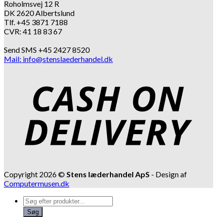
Roholmsvej 12 R
DK 2620 Albertslund
Tlf. +45 3871 7188
CVR: 41 18 83 67
Send SMS +45 2427 8520
Mail: info@stenslaederhandel.dk
Copyright 2026 ©
Stens læderhandel ApS
- Design af
Computermusen.dk
Products
search
Søg