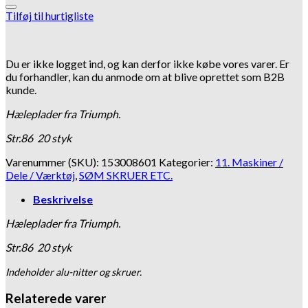
Tilføj til hurtigliste
Du er ikke logget ind, og kan derfor ikke købe vores varer. Er
du forhandler, kan du anmode om at blive oprettet som B2B
kunde.
Hæleplader fra Triumph.
Str.86 20 styk
Varenummer (SKU):
153008601
Kategorier:
11. Maskiner /
Dele / Værktøj
,
SØM SKRUER ETC.
Beskrivelse
Hæleplader fra Triumph.
Str.86 20 styk
Indeholder alu-nitter og skruer.
Relaterede varer