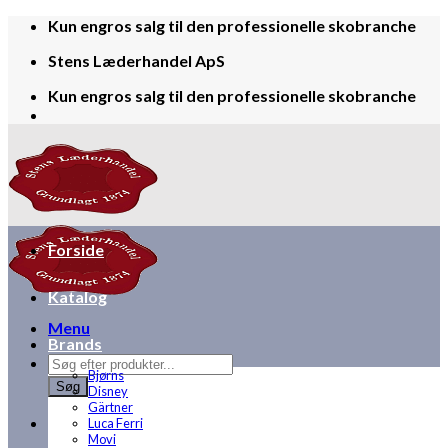
Skip
Kun engros salg til den professionelle skobranche
to
Stens Læderhandel ApS
content
Kun engros salg til den professionelle skobranche
Forside
Katalog
Menu
Brands
Products
Bjørns
search
Søg
Disney
Gärtner
Luca Ferri
Movi