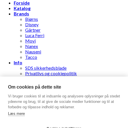
Forside
Katalog
Brands
Bjørns
Disney
Gärtner
Luca Ferri
Movi
Nanex
Nauseni
Tacco
Info
SDS sikkerhedsblade
Privatlivs og cookiepolitik
Følg din ordre
Nyhedsbrev
Om cookies på dette site
Stens Læderhandel ApS
Vi bruger cookies til at indsamle og analysere oplysninger på stedet
ydeevne og brug, til at give de sociale medier funktioner og til at
forbedre og tilpasse indhold og reklamer.
Log ind
Læs mere
Brugernavn eller e-mailadresse
*