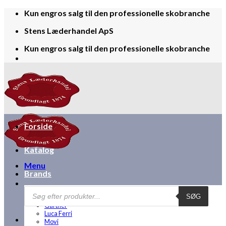
Skip
Kun engros salg til den professionelle skobranche
to
Stens Læderhandel ApS
content
Kun engros salg til den professionelle skobranche
Forside
Katalog
Menu
Brands
Products
Bjørns
SØG
search
Disney
Gärtner
Luca Ferri
Movi