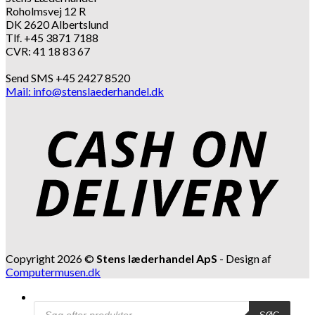
Roholmsvej 12 R
DK 2620 Albertslund
Tlf. +45 3871 7188
CVR: 41 18 83 67
Send SMS +45 2427 8520
Mail: info@stenslaederhandel.dk
Copyright 2026 ©
Stens læderhandel ApS
- Design af
Computermusen.dk
Products