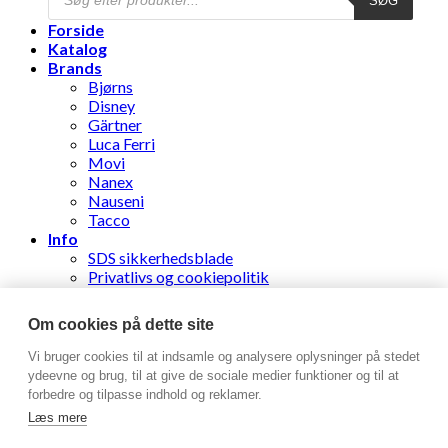
SØG
search
Forside
Katalog
Brands
Bjørns
Disney
Gärtner
Luca Ferri
Movi
Nanex
Nauseni
Tacco
Info
SDS sikkerhedsblade
Privatlivs og cookiepolitik
Følg din ordre
Nyhedsbrev
Om cookies på dette site
Stens Læderhandel ApS
Vi bruger cookies til at indsamle og analysere oplysninger på stedet
ydeevne og brug, til at give de sociale medier funktioner og til at
forbedre og tilpasse indhold og reklamer.
Log ind
Læs mere