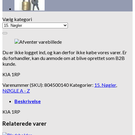
Vælg kategori
Tilføj til hurtigliste
Du er ikke logget ind, og kan derfor ikke købe vores varer. Er
du forhandler, kan du anmode om at blive oprettet som B2B
kunde.
KIA 1RP
Varenummer (SKU):
804500140
Kategorier:
15. Nøgler
,
NØGLE A - Z
Beskrivelse
KIA 1RP
Relaterede varer