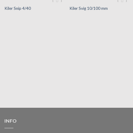
Kiler Snip 4/40
Kiler Svig 10/100 mm
Tilføj til
Tilføj til
hurtigliste
hurtigliste
INFO