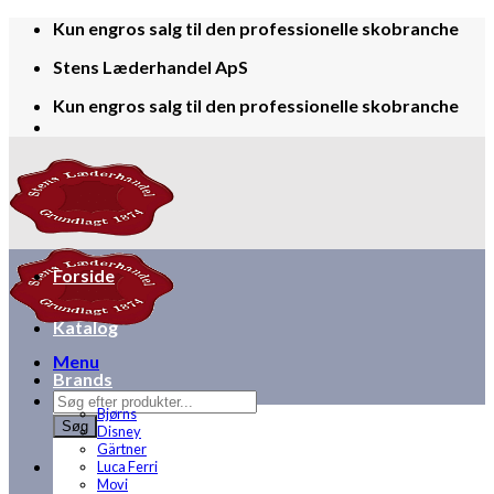
Skip
Kun engros salg til den professionelle skobranche
to
Stens Læderhandel ApS
content
Kun engros salg til den professionelle skobranche
Forside
Katalog
Menu
Brands
Products
Bjørns
search
Søg
Disney
Gärtner
Luca Ferri
Movi