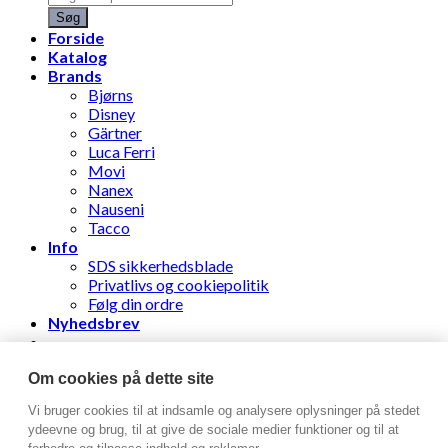
search
Søg
Forside
Katalog
Brands
Bjørns
Disney
Gärtner
Luca Ferri
Movi
Nanex
Nauseni
Tacco
Info
SDS sikkerhedsblade
Privatlivs og cookiepolitik
Følg din ordre
Nyhedsbrev
Stens Læderhandel ApS
Om cookies på dette site
Vi bruger cookies til at indsamle og analysere oplysninger på stedet
Log ind
ydeevne og brug, til at give de sociale medier funktioner og til at