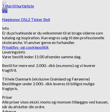
Tilføj til hurtigliste
Vis
Nøglesnor DSL2 Tinker Bell
Info
Er du privatkunde er du velkommen til at bruge siderne som
katalog og inspiration.
Kun engros salg til den professionelle
skobranche.
Vi anviser gerne en forhandler.
Privatlivs- og cookiepolitik
Leveringsinfo
Varer bestilt inden 11:00 afsendes samme dag.
Bestil for mere end 2.000.- dkk (ex.moms) og vi leverer
fragtfrit.
Til hele Danmark (ekslusive Grønland og Færøerne)
Bestillinger under 2.000.- dkk leveres til billigst mulige
fragtpris.
Priser
Alle priser vises ekskl. moms og momsen tillægges ved kassen,
når du afslutter din ordre.
Adresse