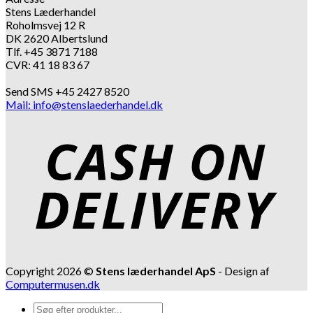
Stens Læderhandel
Roholmsvej 12 R
DK 2620 Albertslund
Tlf. +45 3871 7188
CVR: 41 18 83 67
Send SMS +45 2427 8520
Mail: info@stenslaederhandel.dk
Copyright 2026 ©
Stens læderhandel ApS
- Design af
Computermusen.dk
Products