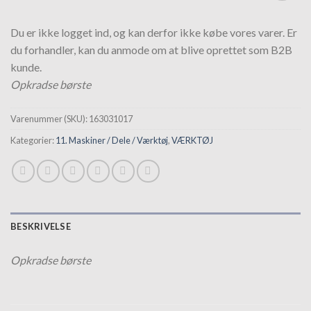
Tilføj til
hurtigliste
Du er ikke logget ind, og kan derfor ikke købe vores varer. Er
du forhandler, kan du anmode om at blive oprettet som B2B
kunde.
Opkradse børste
Varenummer (SKU):
163031017
Kategorier:
11. Maskiner / Dele / Værktøj
,
VÆRKTØJ
BESKRIVELSE
Opkradse børste