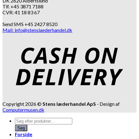
DK 2620 Albertslund
Tlf. +45 3871 7188
CVR: 41 18 83 67
Send SMS +45 2427 8520
Mail: info@stenslaederhandel.dk
Copyright 2026 ©
Stens læderhandel ApS
- Design af
Computermusen.dk
Products
search
Søg
Forside