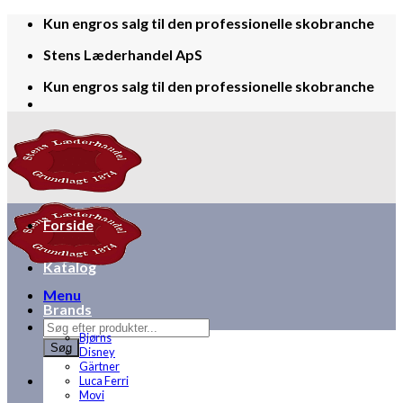
Skip
Kun engros salg til den professionelle skobranche
to
Stens Læderhandel ApS
content
Kun engros salg til den professionelle skobranche
Forside
Katalog
Menu
Brands
Products
Bjørns
search
Søg
Disney
Gärtner
Luca Ferri
Movi