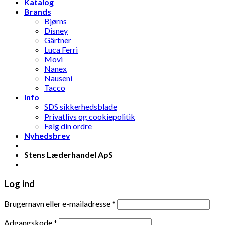
Katalog
Brands
Bjørns
Disney
Gärtner
Luca Ferri
Movi
Nanex
Nauseni
Tacco
Info
SDS sikkerhedsblade
Privatlivs og cookiepolitik
Følg din ordre
Nyhedsbrev
Stens Læderhandel ApS
Log ind
Brugernavn eller e-mailadresse
*
Adgangskode
*