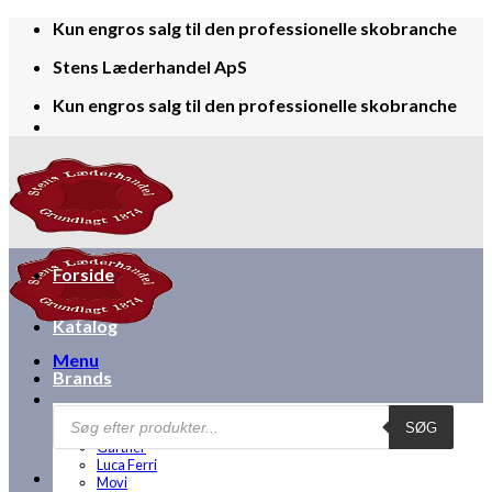
Skip
Kun engros salg til den professionelle skobranche
to
Stens Læderhandel ApS
content
Kun engros salg til den professionelle skobranche
Forside
Katalog
Menu
Brands
Products
Bjørns
SØG
search
Disney
Gärtner
Luca Ferri
Movi