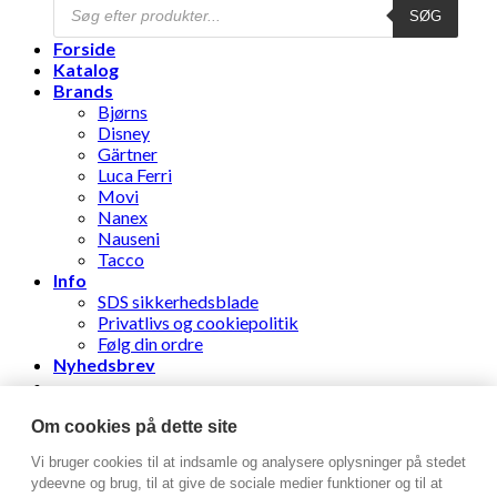
Products
SØG
search
Forside
Katalog
Brands
Bjørns
Disney
Gärtner
Luca Ferri
Movi
Nanex
Nauseni
Tacco
Info
SDS sikkerhedsblade
Privatlivs og cookiepolitik
Følg din ordre
Nyhedsbrev
Stens Læderhandel ApS
Om cookies på dette site
Vi bruger cookies til at indsamle og analysere oplysninger på stedet
Log ind
ydeevne og brug, til at give de sociale medier funktioner og til at