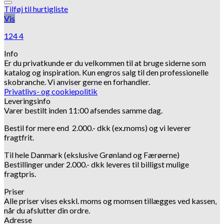
Tilføj til hurtigliste
Vis
124 4
Info
Er du privatkunde er du velkommen til at bruge siderne som
katalog og inspiration.
Kun engros salg til den professionelle
skobranche.
Vi anviser gerne en forhandler.
Privatlivs- og cookiepolitik
Leveringsinfo
Varer bestilt inden 11:00 afsendes samme dag.
Bestil for mere end 2.000.- dkk (ex.moms) og vi leverer
fragtfrit.
Til hele Danmark (ekslusive Grønland og Færøerne)
Bestillinger under 2.000.- dkk leveres til billigst mulige
fragtpris.
Priser
Alle priser vises ekskl. moms og momsen tillægges ved kassen,
når du afslutter din ordre.
Adresse