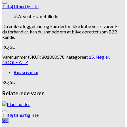
Tilføj til hurtigliste
Du er ikke logget ind, og kan derfor ikke købe vores varer. Er
du forhandler, kan du anmode om at blive oprettet som B2B
kunde.
RQ 5D
Varenummer (SKU):
801000578
Kategorier:
15. Nøgler
,
NØGLE A - Z
Beskrivelse
RQ 5D
Relaterede varer
Tilføj til hurtigliste
Vis