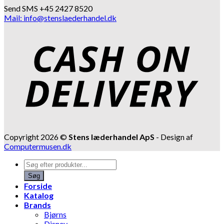
Send SMS +45 2427 8520
Mail: info@stenslaederhandel.dk
Copyright 2026 ©
Stens læderhandel ApS
- Design af
Computermusen.dk
Products
search
Søg
Forside
Katalog
Brands
Bjørns
Disney