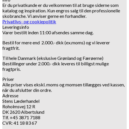
Er du privatkunde er du velkommen til at bruge siderne som
katalog og inspiration.
Kun engros salg til den professionelle
skobranche.
Vi anviser gerne en forhandler.
Privatlivs- og cookiepolitik
Leveringsinfo
Varer bestilt inden 11:00 afsendes samme dag.
Bestil for mere end 2.000.- dkk (ex.moms) og vi leverer
fragtfrit.
Til hele Danmark (ekslusive Grønland og Færøerne)
Bestillinger under 2.000.- dkk leveres til billigst mulige
fragtpris.
Priser
Alle priser vises ekskl. moms og momsen tillægges ved kassen,
når du afslutter din ordre.
Adresse
Stens Læderhandel
Roholmsvej 12 R
DK 2620 Albertslund
Tlf. +45 3871 7188
CVR: 41 18 83 67