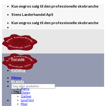
Skip
Kun engros salg til den professionelle skobranche
to
Stens Læderhandel ApS
content
Kun engros salg til den professionelle skobranche
Forside
Katalog
Menu
Brands
Products
Bjørns
search
Søg
Disney
Gärtner
Luca Ferri
Movi