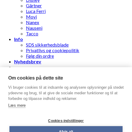
Gärtner
Luca Ferri
Movi
Nanex
Nauseni
Tacco
Info
SDS sikkerhedsblade
Privatlivs og cookiepolitik
Følg din ordre
Nyhedsbrev
Stens Læderhandel ApS
Om cookies på dette site
Vi bruger cookies til at indsamle og analysere oplysninger på stedet
Log ind
ydeevne og brug, til at give de sociale medier funktioner og til at
forbedre og tilpasse indhold og reklamer.
Brugernavn eller e-mailadresse
*
Læs mere
Adgangskode
*
Cookies-indstillinger
Husk mig
Log ind
Afvis alt