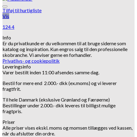
Tilføj til hurtigliste
Vis
124 4
Info
Er du privatkunde er du velkommen til at bruge siderne som
katalog og inspiration.
Kun engros salg til den professionelle
skobranche.
Vi anviser gerne en forhandler.
Privatlivs- og cookiepolitik
Leveringsinfo
Varer bestilt inden 11:00 afsendes samme dag.
Bestil for mere end 2.000.- dkk (ex.moms) og vi leverer
fragtfrit.
Til hele Danmark (ekslusive Grønland og Færøerne)
Bestillinger under 2.000.- dkk leveres til billigst mulige
fragtpris.
Priser
Alle priser vises ekskl. moms og momsen tillægges ved kassen,
når du afslutter din ordre.