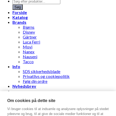
Products
search
Søg
Forside
Katalog
Brands
Bjørns
Disney
Gärtner
Luca Ferri
Movi
Nanex
Nauseni
Tacco
Info
SDS sikkerhedsblade
Privatlivs og cookiepolitik
Følg din ordre
Nyhedsbrev
Stens Læderhandel ApS
Om cookies på dette site
Vi bruger cookies til at indsamle og analysere oplysninger på stedet
Log ind
ydeevne og brug, til at give de sociale medier funktioner og til at