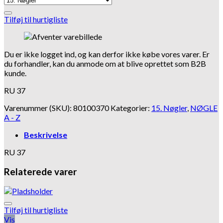
Tilføj til hurtigliste
Du er ikke logget ind, og kan derfor ikke købe vores varer. Er
du forhandler, kan du anmode om at blive oprettet som B2B
kunde.
RU 37
Varenummer (SKU):
80100370
Kategorier:
15. Nøgler
,
NØGLE
A - Z
Beskrivelse
RU 37
Relaterede varer
Tilføj til hurtigliste
Vis