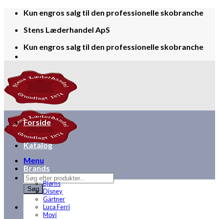
Skip
Kun engros salg til den professionelle skobranche
to
Stens Læderhandel ApS
content
Kun engros salg til den professionelle skobranche
Forside
Katalog
Menu
Brands
Products
Bjørns
search
Søg
Disney
Gärtner
Luca Ferri
Movi