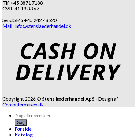
Tlf. +45 3871 7188
CVR: 41 18 83 67
Send SMS +45 2427 8520
Mail: info@stenslaederhandel.dk
Copyright 2026 ©
Stens læderhandel ApS
- Design af
Computermusen.dk
Products
search
Søg
Forside
Katalog