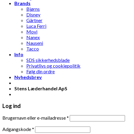
Brands
Bjørns
Disney
Gärtner
Luca Ferri
Movi
Nanex
Nauseni
Tacco
Info
SDS sikkerhedsblade
Privatlivs og cookiepolitik
Følg din ordre
Nyhedsbrev
Stens Læderhandel ApS
Log ind
Brugernavn eller e-mailadresse
*
Adgangskode
*