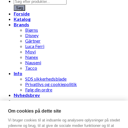
Products
search
Søg
Forside
Katalog
Brands
Bjørns
Disney
Gärtner
Luca Ferri
Movi
Nanex
Nauseni
Tacco
Info
SDS sikkerhedsblade
Privatlivs og cookiepolitik
Følg din ordre
Nyhedsbrev
Stens Læderhandel ApS
Om cookies på dette site
Vi bruger cookies til at indsamle og analysere oplysninger på stedet
Log ind
ydeevne og brug, til at give de sociale medier funktioner og til at