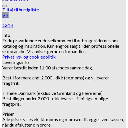
Tilføj til hurtigliste
Vis
124 4
Info
Er du privatkunde er du velkommen til at bruge siderne som
katalog og inspiration.
Kun engros salg til den professionelle
skobranche.
Vi anviser gerne en forhandler.
Privatlivs- og cookiepolitik
Leveringsinfo
Varer bestilt inden 11:00 afsendes samme dag.
Bestil for mere end 2.000.- dkk (ex.moms) og vi leverer
fragtfrit.
Til hele Danmark (ekslusive Grønland og Færøerne)
Bestillinger under 2.000.- dkk leveres til billigst mulige
fragtpris.
Priser
Alle priser vises ekskl. moms og momsen tillægges ved kassen,
når du afslutter din ordre.