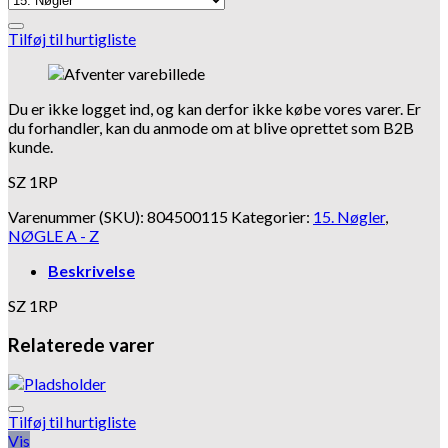
Tilføj til hurtigliste
Du er ikke logget ind, og kan derfor ikke købe vores varer. Er
du forhandler, kan du anmode om at blive oprettet som B2B
kunde.
SZ 1RP
Varenummer (SKU):
804500115
Kategorier:
15. Nøgler
,
NØGLE A - Z
Beskrivelse
SZ 1RP
Relaterede varer
Tilføj til hurtigliste
Vis