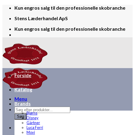
Skip
Kun engros salg til den professionelle skobranche
to
Stens Læderhandel ApS
content
Kun engros salg til den professionelle skobranche
Forside
Katalog
Menu
Brands
Products
Bjørns
search
Søg
Disney
Gärtner
Luca Ferri
Movi