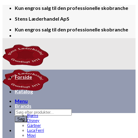
Skip
Kun engros salg til den professionelle skobranche
to
Stens Læderhandel ApS
content
Kun engros salg til den professionelle skobranche
Forside
Katalog
Menu
Brands
Products
Bjørns
search
Søg
Disney
Gärtner
Luca Ferri
Movi