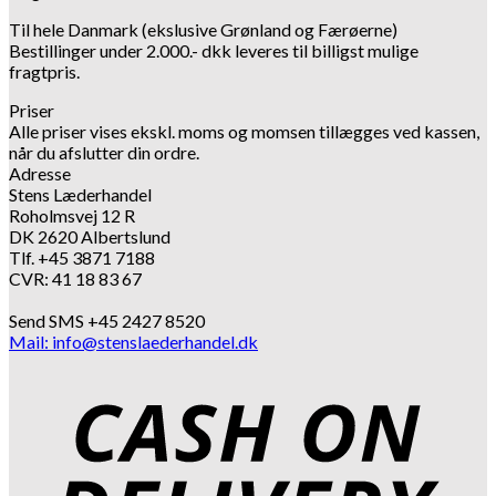
Til hele Danmark (ekslusive Grønland og Færøerne)
Bestillinger under 2.000.- dkk leveres til billigst mulige
fragtpris.
Priser
Alle priser vises ekskl. moms og momsen tillægges ved kassen,
når du afslutter din ordre.
Adresse
Stens Læderhandel
Roholmsvej 12 R
DK 2620 Albertslund
Tlf. +45 3871 7188
CVR: 41 18 83 67
Send SMS +45 2427 8520
Mail: info@stenslaederhandel.dk