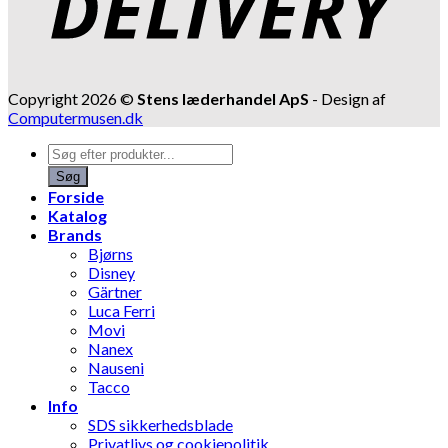
Copyright 2026 ©
Stens læderhandel ApS
- Design af
Computermusen.dk
Products
search
Søg
Forside
Katalog
Brands
Bjørns
Disney
Gärtner
Luca Ferri
Movi
Nanex
Nauseni
Tacco
Info
SDS sikkerhedsblade
Privatlivs og cookiepolitik