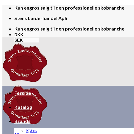
Skip
Kun engros salg til den professionelle skobranche
to
Stens Læderhandel ApS
content
Kun engros salg til den professionelle skobranche
DKK
SEK
Forside
Katalog
Brands
Bjørns