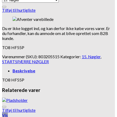
Tilføj til hurtigliste
Du er ikke logget ind, og kan derfor ikke købe vores varer. Er
du forhandler, kan du anmode om at blive oprettet som B2B
kunde.
TO8 HF55P
Varenummer (SKU):
803205515
Kategorier:
15. Nøgler
,
STARTSPÆRRE NØGLER
Beskrivelse
TO8 HF55P
Relaterede varer
Tilføj til hurtigliste
Vis