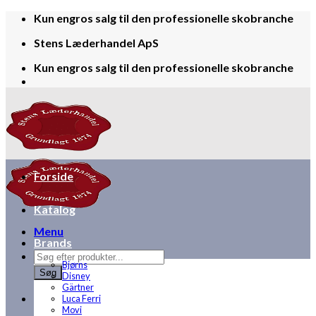
Skip
Kun engros salg til den professionelle skobranche
to
Stens Læderhandel ApS
content
Kun engros salg til den professionelle skobranche
Forside
Katalog
Menu
Brands
Products
Bjørns
search
Søg
Disney
Gärtner
Luca Ferri
Movi