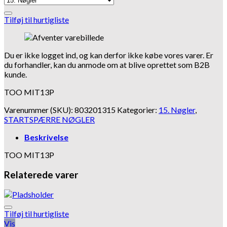
Tilføj til hurtigliste
Du er ikke logget ind, og kan derfor ikke købe vores varer. Er
du forhandler, kan du anmode om at blive oprettet som B2B
kunde.
TOO MIT13P
Varenummer (SKU):
803201315
Kategorier:
15. Nøgler
,
STARTSPÆRRE NØGLER
Beskrivelse
TOO MIT13P
Relaterede varer
Tilføj til hurtigliste
Vis