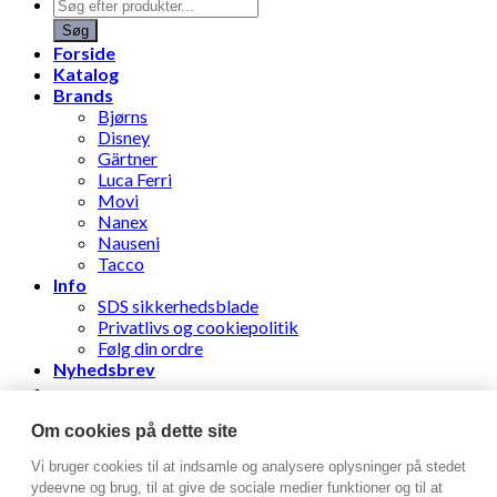
Products
search
Søg
Forside
Katalog
Brands
Bjørns
Disney
Gärtner
Luca Ferri
Movi
Nanex
Nauseni
Tacco
Info
SDS sikkerhedsblade
Privatlivs og cookiepolitik
Følg din ordre
Nyhedsbrev
Stens Læderhandel ApS
Om cookies på dette site
Vi bruger cookies til at indsamle og analysere oplysninger på stedet
Log ind
ydeevne og brug, til at give de sociale medier funktioner og til at