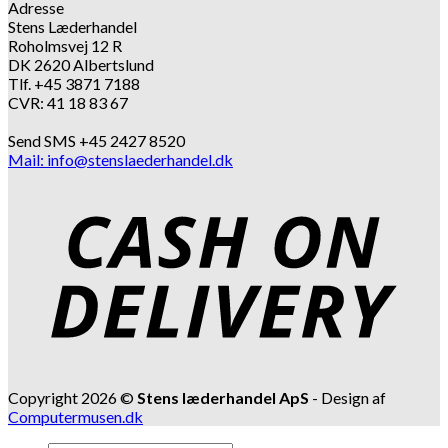
Adresse
Stens Læderhandel
Roholmsvej 12 R
DK 2620 Albertslund
Tlf. +45 3871 7188
CVR: 41 18 83 67
Send SMS +45 2427 8520
Mail: info@stenslaederhandel.dk
Copyright 2026 ©
Stens læderhandel ApS
- Design af
Computermusen.dk