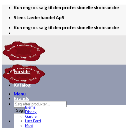
Skip
Kun engros salg til den professionelle skobranche
to
Stens Læderhandel ApS
content
Kun engros salg til den professionelle skobranche
Forside
Katalog
Menu
Brands
Products
Bjørns
search
Søg
Disney
Gärtner
Luca Ferri
Movi