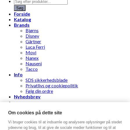
Products
search
Søg
Forside
Katalog
Brands
Bjørns
Disney
Gärtner
Luca Ferri
Movi
Nanex
Nauseni
Tacco
Info
SDS sikkerhedsblade
Privatlivs og cookiepolitik
Følg din ordre
Nyhedsbrev
Stens Læderhandel ApS
Om cookies på dette site
Vi bruger cookies til at indsamle og analysere oplysninger på stedet
Log ind
ydeevne og brug, til at give de sociale medier funktioner og til at