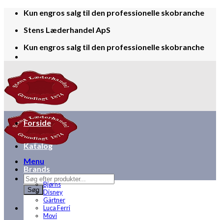
Skip
Kun engros salg til den professionelle skobranche
to
Stens Læderhandel ApS
content
Kun engros salg til den professionelle skobranche
Forside
Katalog
Menu
Brands
Products
Bjørns
search
Søg
Disney
Gärtner
Luca Ferri
Movi