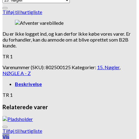
Tilføj til hurtigliste
Du er ikke logget ind, og kan derfor ikke købe vores varer. Er
du forhandler, kan du anmode om at blive oprettet som B2B
kunde.
TR 1
Varenummer (SKU):
802500125
Kategorier:
15. Nøgler
,
NØGLE A - Z
Beskrivelse
TR 1
Relaterede varer
Tilføj til hurtigliste
Vis