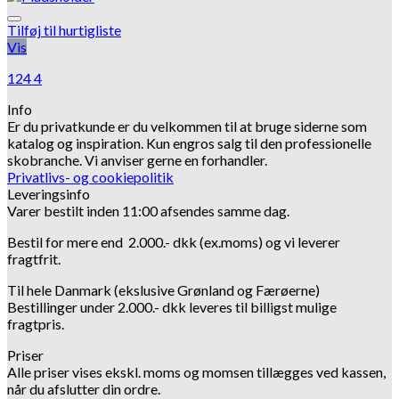
Tilføj til hurtigliste
Vis
124 4
Info
Er du privatkunde er du velkommen til at bruge siderne som
katalog og inspiration.
Kun engros salg til den professionelle
skobranche.
Vi anviser gerne en forhandler.
Privatlivs- og cookiepolitik
Leveringsinfo
Varer bestilt inden 11:00 afsendes samme dag.
Bestil for mere end 2.000.- dkk (ex.moms) og vi leverer
fragtfrit.
Til hele Danmark (ekslusive Grønland og Færøerne)
Bestillinger under 2.000.- dkk leveres til billigst mulige
fragtpris.
Priser
Alle priser vises ekskl. moms og momsen tillægges ved kassen,
når du afslutter din ordre.