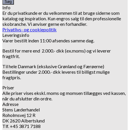
Søg
Info
Er du privatkunde er du velkommen til at bruge siderne som
katalog og inspiration.
Kun engros salg til den professionelle
skobranche.
Vi anviser gerne en forhandler.
Privatlivs- og cookiepolitik
Leveringsinfo
Varer bestilt inden 11:00 afsendes samme dag.
Bestil for mere end 2.000.- dkk (ex.moms) og vi leverer
fragtfrit.
Til hele Danmark (ekslusive Grønland og Færøerne)
Bestillinger under 2.000.- dkk leveres til billigst mulige
fragtpris.
Priser
Alle priser vises ekskl. moms og momsen tillægges ved kassen,
når du afslutter din ordre.
Adresse
Stens Læderhandel
Roholmsvej 12 R
DK 2620 Albertslund
Tlf. +45 3871 7188