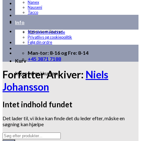
Nanex
Nauseni
Tacco
Info
Ingen varer i kurven.
SDS sikkerhedsblade
Privatlivs og cookiepolitik
Følg din ordre
Man-tor: 8-16 og Fre: 8-14
+45 3871 7188
Kurv
Forfatter Arkiver:
Niels
Ingen varer i kurven.
Johansson
Intet indhold fundet
Det lader til, vi ikke kan finde det du leder efter, måske en
søgning kan hjælpe
Products
search