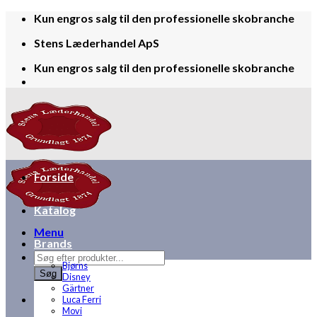
Skip
Kun engros salg til den professionelle skobranche
to
Stens Læderhandel ApS
content
Kun engros salg til den professionelle skobranche
Forside
Katalog
Menu
Brands
Products
Bjørns
search
Søg
Disney
Gärtner
Luca Ferri
Movi