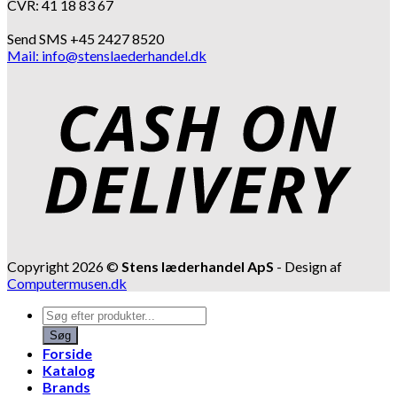
CVR: 41 18 83 67
Send SMS +45 2427 8520
Mail: info@stenslaederhandel.dk
Copyright 2026 ©
Stens læderhandel ApS
- Design af
Computermusen.dk
Products
search
Søg
Forside
Katalog
Brands