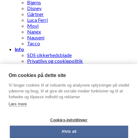
Bjørns
Disney
Gärtner
Luca Ferri
Movi
Nanex
Nauseni
Tacco
Info
SDS sikkerhedsblade
Privatlivs og cookiepolitik
Følg din ordre
Nyhedsbrev
Om cookies på dette site
Stens Læderhandel ApS
Vi bruger cookies til at indsamle og analysere oplysninger på stedet
ydeevne og brug, til at give de sociale medier funktioner og til at
forbedre og tilpasse indhold og reklamer.
Log ind
Læs mere
Brugernavn eller e-mailadresse
*
Cookies-indstillinger
Adgangskode
*
Afvis alt
Husk mig