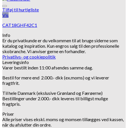
Tilføj til hurtigliste
Vis
CAT18GHF42C1
Info
Er du privatkunde er du velkommen til at bruge siderne som
katalog og inspiration.
Kun engros salg til den professionelle
skobranche.
Vi anviser gerne en forhandler.
Privatlivs- og cookiepolitik
Leveringsinfo
Varer bestilt inden 11:00 afsendes samme dag.
Bestil for mere end 2.000.- dkk (ex.moms) og vi leverer
fragtfrit.
Til hele Danmark (ekslusive Grønland og Færøerne)
Bestillinger under 2.000.- dkk leveres til billigst mulige
fragtpris.
Priser
Alle priser vises ekskl. moms og momsen tillægges ved kassen,
når du afslutter din ordre.