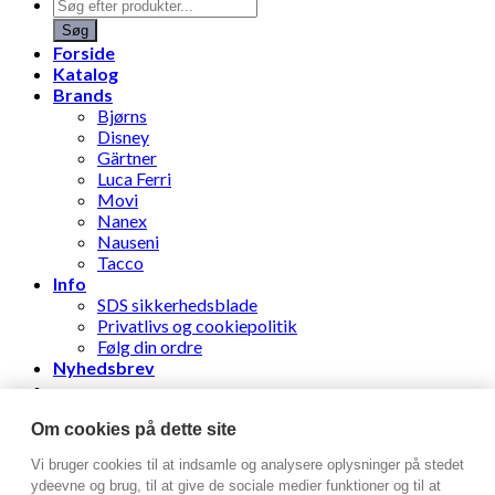
Products
search
Søg
Forside
Katalog
Brands
Bjørns
Disney
Gärtner
Luca Ferri
Movi
Nanex
Nauseni
Tacco
Info
SDS sikkerhedsblade
Privatlivs og cookiepolitik
Følg din ordre
Nyhedsbrev
Stens Læderhandel ApS
Om cookies på dette site
Vi bruger cookies til at indsamle og analysere oplysninger på stedet
Log ind
ydeevne og brug, til at give de sociale medier funktioner og til at