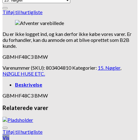
Tilføj til hurtigliste
Du er ikke logget ind, og kan derfor ikke købe vores varer. Er
du forhandler, kan du anmode om at blive oprettet som B2B
kunde.
GBMHF48C3 BMW
Varenummer (SKU):
803404810
Kategorier:
15. Nøgler
,
NØGLE HUSE ETC.
Beskrivelse
GBMHF48C3 BMW
Relaterede varer
Tilføj til hurtigliste
Vis