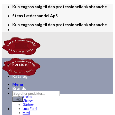
Skip
Kun engros salg til den professionelle skobranche
to
Stens Læderhandel ApS
content
Kun engros salg til den professionelle skobranche
Forside
Katalog
Menu
Brands
Products
Bjørns
search
Søg
Disney
Gärtner
Luca Ferri
Movi