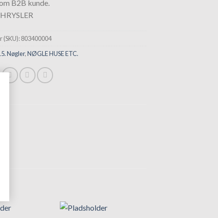
som B2B kunde.
HRYSLER
 (SKU):
803400004
15. Nøgler
,
NØGLE HUSE ETC.