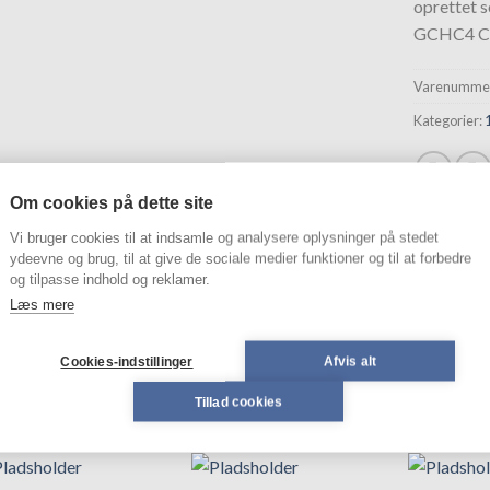
oprettet 
hurtigliste
GCHC4 C
Varenummer
Kategorier:
Om cookies på dette site
Vi bruger cookies til at indsamle og analysere oplysninger på stedet
SKRIVELSE
ydeevne og brug, til at give de sociale medier funktioner og til at forbedre
og tilpasse indhold og reklamer.
Læs mere
HC4 CHRYSLER
Cookies-indstillinger
Afvis alt
Tillad cookies
ELATEREDE VARER