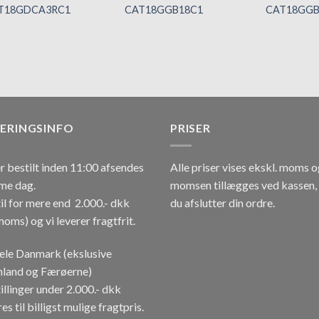
T18GDCA3RC1
CAT18GGB18C1
CAT18GGB
Tilføj til
Tilføj til
hurtigliste
hurtigliste
VERINGSINFO
PRISER
r bestilt inden 11:00 afsendes
Alle priser vises ekskl. moms 
me dag.
momsen tillægges ved kassen,
il for mere end 2.000.- dkk
du afslutter din ordre.
moms) og vi leverer fragtfrit.
hele Danmark (ekslusive
land og Færøerne)
illinger under 2.000.- dkk
es til billigst mulige fragtpris.