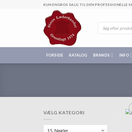
Skip
KUN ENGROS SALG TIL DEN PROFESSIONELLE
to
content
Products
search
FORSIDE
KATALOG
BRANDS
INFO
VÆLG KATEGORI