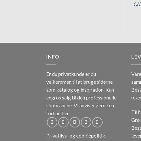
CA
INFO
LE
Er du privatkunde er du
Vare
velkommen til at bruge siderne
sam
som katalog og inspiration.
Kun
Best
engros salg til den professionelle
(ex.
skobranche.
Vi anviser gerne en
Til 
forhandler.
Grøn
Best
lever
Privatlivs- og cookiepolitik