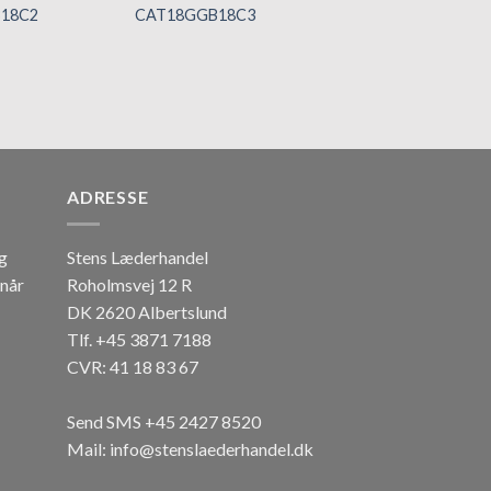
18C2
CAT18GGB18C3
CAT18GHF42C1
Tilføj til
Tilføj til
Ti
hurtigliste
hurtigliste
hur
ADRESSE
og
Stens Læderhandel
 når
Roholmsvej 12 R
DK 2620 Albertslund
Tlf. +45 3871 7188
CVR: 41 18 83 67
Send SMS +45 2427 8520
Mail: info@stenslaederhandel.dk