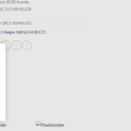
som B2B kunde.
C3 CHRYSLER
 (SKU):
803406203
15. Nøgler
,
NØGLE HUSE ETC.