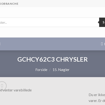
 SKOBRANCHE
GCHCY62C3 CHRYSLER
Forside
/
15. Nøgler
Du er ikke
varer. Er 
Tilføj til