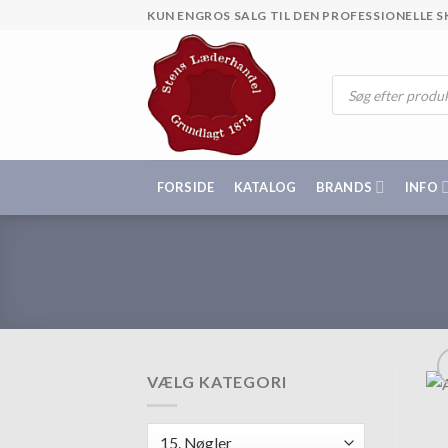
Skip
KUN ENGROS SALG TIL DEN PROFESSIONELLE
to
content
Products
search
FORSIDE
KATALOG
BRANDS
INFO
VÆLG KATEGORI