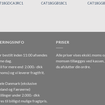
T18GDCA3RC1
CAT18GGB18C1
CAT18GGB
Tilføj til
Tilføj til
hurtigliste
hurtigliste
VERINGSINFO
PRISER
r bestilt inden 11:00 afsendes
Alle priser vises ekskl. moms 
me dag.
momsen tillægges ved kassen,
il for mere end 2.000.- dkk
du afslutter din ordre.
moms) og vi leverer fragtfrit.
hele Danmark (ekslusive
land og Færøerne)
illinger under 2.000.- dkk
es til billigst mulige fragtpris.