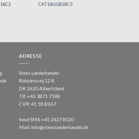
18C2
CAT18GGB18C3
CAT18GHF42C1
Tilføj til
Tilføj til
Ti
hurtigliste
hurtigliste
hur
ADRESSE
og
Stens Læderhandel
 når
Roholmsvej 12 R
DK 2620 Albertslund
Tlf. +45 3871 7188
CVR: 41 18 83 67
Send SMS +45 2427 8520
Mail: info@stenslaederhandel.dk