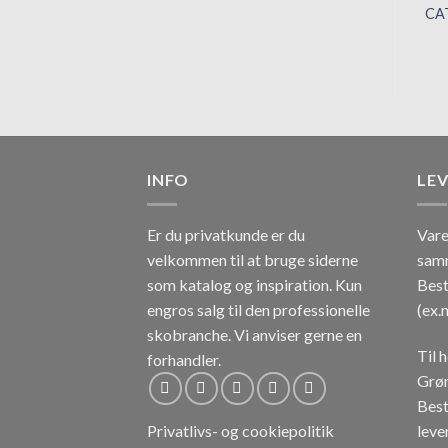
CA
INFO
LE
Er du privatkunde er du
Vare
velkommen til at bruge siderne
sam
som katalog og inspiration.
Kun
Best
engros salg til den professionelle
(ex.
skobranche.
Vi anviser gerne en
Til 
forhandler.
Grøn
Best
lever
Privatlivs- og cookiepolitik