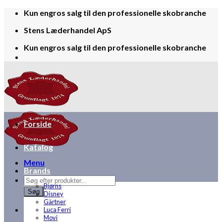
Skip
Kun engros salg til den professionelle skobranche
to
Stens Læderhandel ApS
content
Kun engros salg til den professionelle skobranche
Forside
Katalog
Menu
Brands
Products
Bjørns
search
Søg
Disney
Gärtner
Luca Ferri
Movi