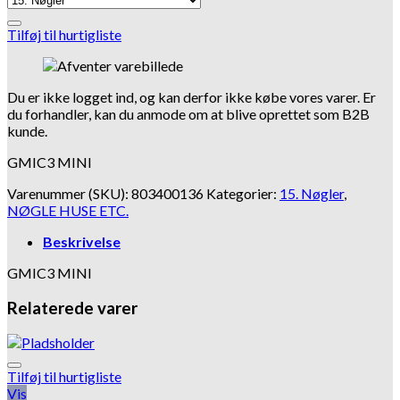
Tilføj til hurtigliste
Du er ikke logget ind, og kan derfor ikke købe vores varer. Er
du forhandler, kan du anmode om at blive oprettet som B2B
kunde.
GMIC3 MINI
Varenummer (SKU):
803400136
Kategorier:
15. Nøgler
,
NØGLE HUSE ETC.
Beskrivelse
GMIC3 MINI
Relaterede varer
Tilføj til hurtigliste
Vis