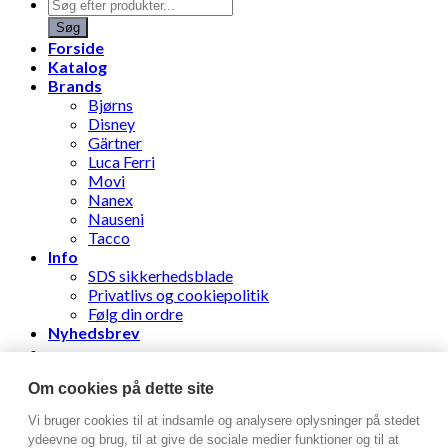
Products
search
Søg
Forside
Katalog
Brands
Bjørns
Disney
Gärtner
Luca Ferri
Movi
Nanex
Nauseni
Tacco
Info
SDS sikkerhedsblade
Privatlivs og cookiepolitik
Følg din ordre
Nyhedsbrev
Stens Læderhandel ApS
Om cookies på dette site
Vi bruger cookies til at indsamle og analysere oplysninger på stedet
Log ind
ydeevne og brug, til at give de sociale medier funktioner og til at