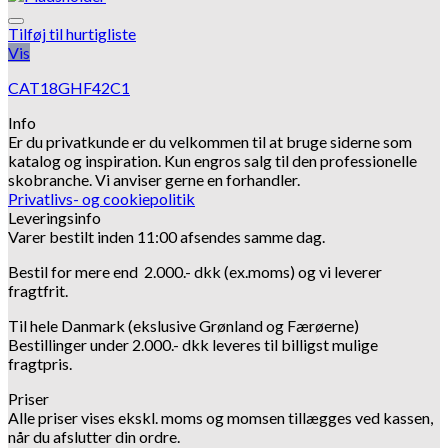
Tilføj til hurtigliste
Vis
CAT18GHF42C1
Info
Er du privatkunde er du velkommen til at bruge siderne som
katalog og inspiration.
Kun engros salg til den professionelle
skobranche.
Vi anviser gerne en forhandler.
Privatlivs- og cookiepolitik
Leveringsinfo
Varer bestilt inden 11:00 afsendes samme dag.
Bestil for mere end 2.000.- dkk (ex.moms) og vi leverer
fragtfrit.
Til hele Danmark (ekslusive Grønland og Færøerne)
Bestillinger under 2.000.- dkk leveres til billigst mulige
fragtpris.
Priser
Alle priser vises ekskl. moms og momsen tillægges ved kassen,
når du afslutter din ordre.