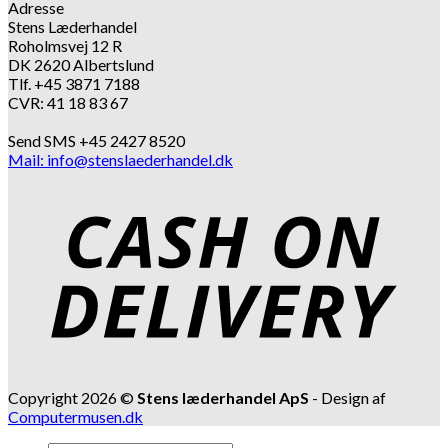
Adresse
Stens Læderhandel
Roholmsvej 12 R
DK 2620 Albertslund
Tlf. +45 3871 7188
CVR: 41 18 83 67
Send SMS +45 2427 8520
Mail: info@stenslaederhandel.dk
Copyright 2026 ©
Stens læderhandel ApS
- Design af
Computermusen.dk