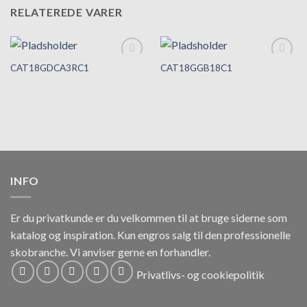
RELATEREDE VARER
CAT18GDCA3RC1
CAT18GGB18C1
Tilføj til
Tilføj til
hurtigliste
hurtigliste
INFO
Er du privatkunde er du velkommen til at bruge siderne som
katalog og inspiration.
Kun engros salg til den professionelle
skobranche.
Vi anviser gerne en forhandler.
Privatlivs- og cookiepolitik