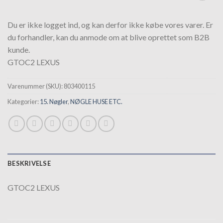
Tilføj til
hurtigliste
Du er ikke logget ind, og kan derfor ikke købe vores varer. Er
du forhandler, kan du anmode om at blive oprettet som B2B
kunde.
GTOC2 LEXUS
Varenummer (SKU):
803400115
Kategorier:
15. Nøgler
,
NØGLE HUSE ETC.
BESKRIVELSE
GTOC2 LEXUS