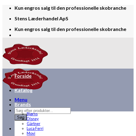
Skip
Kun engros salg til den professionelle skobranche
to
Stens Læderhandel ApS
content
Kun engros salg til den professionelle skobranche
Forside
Katalog
Menu
Brands
Products
Bjørns
search
Søg
Disney
Gärtner
Luca Ferri
Movi