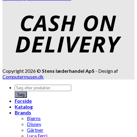
Copyright 2026 ©
Stens læderhandel ApS
- Design af
Computermusen.dk
Products
search
Søg
Forside
Katalog
Brands
Bjørns
Disney
Gärtner
Luca Ferri