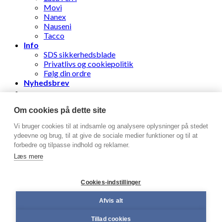
Movi
Nanex
Nauseni
Tacco
Info
SDS sikkerhedsblade
Privatlivs og cookiepolitik
Følg din ordre
Nyhedsbrev
Stens Læderhandel ApS
Om cookies på dette site
Vi bruger cookies til at indsamle og analysere oplysninger på stedet
Log ind
ydeevne og brug, til at give de sociale medier funktioner og til at
forbedre og tilpasse indhold og reklamer.
Brugernavn eller e-mailadresse
*
Læs mere
Adgangskode
*
Cookies-indstillinger
Husk mig
Log ind
Afvis alt
Mistet din adgangskode?
Tillad cookies