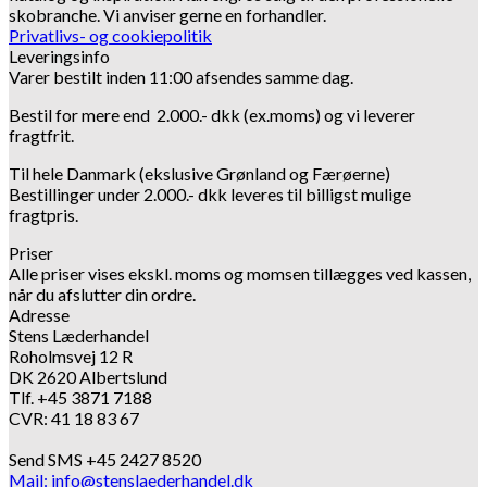
skobranche.
Vi anviser gerne en forhandler.
Privatlivs- og cookiepolitik
Leveringsinfo
Varer bestilt inden 11:00 afsendes samme dag.
Bestil for mere end 2.000.- dkk (ex.moms) og vi leverer
fragtfrit.
Til hele Danmark (ekslusive Grønland og Færøerne)
Bestillinger under 2.000.- dkk leveres til billigst mulige
fragtpris.
Priser
Alle priser vises ekskl. moms og momsen tillægges ved kassen,
når du afslutter din ordre.
Adresse
Stens Læderhandel
Roholmsvej 12 R
DK 2620 Albertslund
Tlf. +45 3871 7188
CVR: 41 18 83 67
Send SMS +45 2427 8520
Mail: info@stenslaederhandel.dk