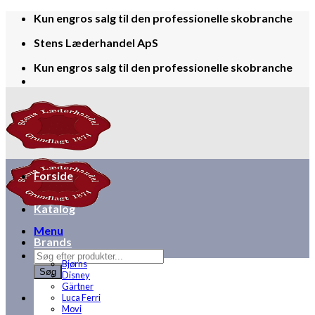
Skip
Kun engros salg til den professionelle skobranche
to
Stens Læderhandel ApS
content
Kun engros salg til den professionelle skobranche
Forside
Katalog
Menu
Brands
Products
Bjørns
search
Søg
Disney
Gärtner
Luca Ferri
Movi