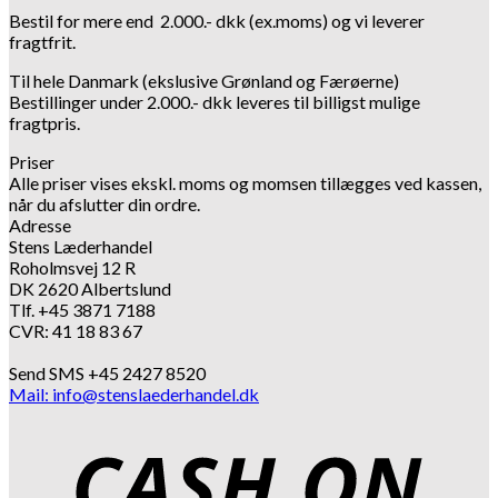
Bestil for mere end 2.000.- dkk (ex.moms) og vi leverer
fragtfrit.
Til hele Danmark (ekslusive Grønland og Færøerne)
Bestillinger under 2.000.- dkk leveres til billigst mulige
fragtpris.
Priser
Alle priser vises ekskl. moms og momsen tillægges ved kassen,
når du afslutter din ordre.
Adresse
Stens Læderhandel
Roholmsvej 12 R
DK 2620 Albertslund
Tlf. +45 3871 7188
CVR: 41 18 83 67
Send SMS +45 2427 8520
Mail: info@stenslaederhandel.dk