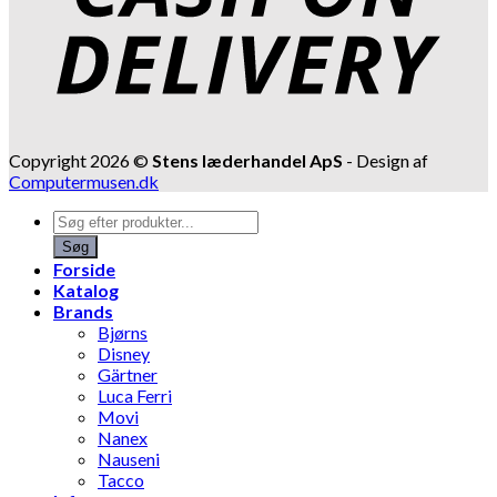
Copyright 2026 ©
Stens læderhandel ApS
- Design af
Computermusen.dk
Products
search
Søg
Forside
Katalog
Brands
Bjørns
Disney
Gärtner
Luca Ferri
Movi
Nanex
Nauseni
Tacco