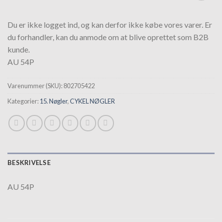
Tilføj til
hurtigliste
Du er ikke logget ind, og kan derfor ikke købe vores varer. Er
du forhandler, kan du anmode om at blive oprettet som B2B
kunde.
AU 54P
Varenummer (SKU):
802705422
Kategorier:
15. Nøgler
,
CYKEL NØGLER
BESKRIVELSE
AU 54P