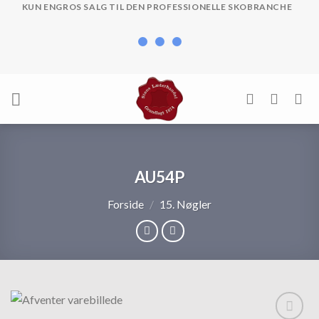
Skip
KUN ENGROS SALG TIL DEN PROFESSIONELLE SKOBRANCHE
to
content
AU54P
Forside
/
15. Nøgler