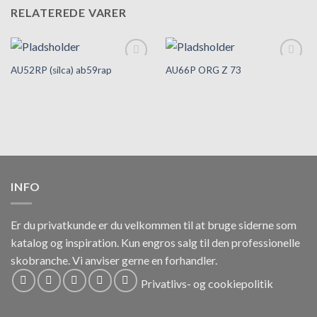
RELATEREDE VARER
AU52RP (silca) ab59rap
AU66P ORG Z 73
Tilføj til
Tilføj til
hurtigliste
hurtigliste
INFO
Er du privatkunde er du velkommen til at bruge siderne som
katalog og inspiration.
Kun engros salg til den professionelle
skobranche.
Vi anviser gerne en forhandler.
Privatlivs- og cookiepolitik