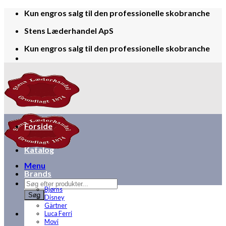
Skip
Kun engros salg til den professionelle skobranche
to
Stens Læderhandel ApS
content
Kun engros salg til den professionelle skobranche
Forside
Katalog
Menu
Brands
Products
Bjørns
search
Søg
Disney
Gärtner
Luca Ferri
Movi