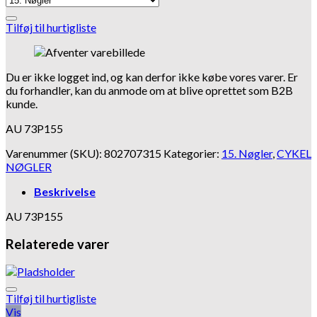
Tilføj til hurtigliste
Du er ikke logget ind, og kan derfor ikke købe vores varer. Er
du forhandler, kan du anmode om at blive oprettet som B2B
kunde.
AU 73P155
Varenummer (SKU):
802707315
Kategorier:
15. Nøgler
,
CYKEL
NØGLER
Beskrivelse
AU 73P155
Relaterede varer
Tilføj til hurtigliste
Vis