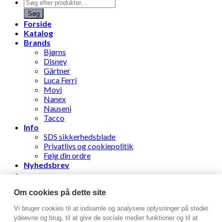
Products
search
Søg
Forside
Katalog
Brands
Bjørns
Disney
Gärtner
Luca Ferri
Movi
Nanex
Nauseni
Tacco
Info
SDS sikkerhedsblade
Privatlivs og cookiepolitik
Følg din ordre
Nyhedsbrev
Stens Læderhandel ApS
Om cookies på dette site
Vi bruger cookies til at indsamle og analysere oplysninger på stedet
Log ind
ydeevne og brug, til at give de sociale medier funktioner og til at