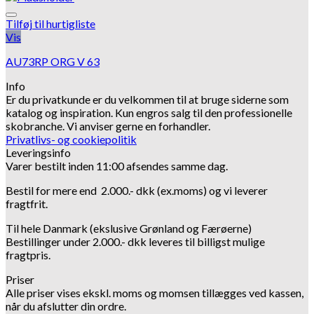
Tilføj til hurtigliste
Vis
AU73RP ORG V 63
Info
Er du privatkunde er du velkommen til at bruge siderne som
katalog og inspiration.
Kun engros salg til den professionelle
skobranche.
Vi anviser gerne en forhandler.
Privatlivs- og cookiepolitik
Leveringsinfo
Varer bestilt inden 11:00 afsendes samme dag.
Bestil for mere end 2.000.- dkk (ex.moms) og vi leverer
fragtfrit.
Til hele Danmark (ekslusive Grønland og Færøerne)
Bestillinger under 2.000.- dkk leveres til billigst mulige
fragtpris.
Priser
Alle priser vises ekskl. moms og momsen tillægges ved kassen,
når du afslutter din ordre.