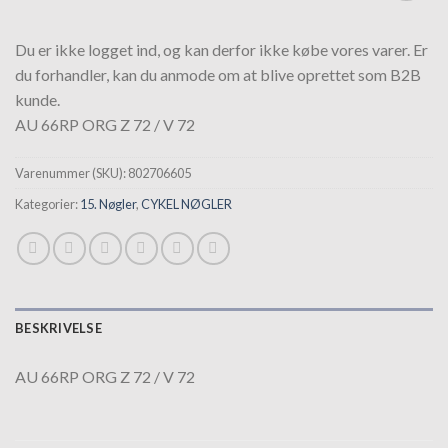
Tilføj til
hurtigliste
Du er ikke logget ind, og kan derfor ikke købe vores varer. Er
du forhandler, kan du anmode om at blive oprettet som B2B
kunde.
AU 66RP ORG Z 72 / V 72
Varenummer (SKU):
802706605
Kategorier:
15. Nøgler
,
CYKEL NØGLER
BESKRIVELSE
AU 66RP ORG Z 72 / V 72