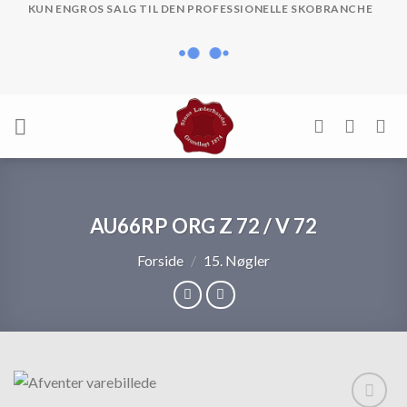
Skip
KUN ENGROS SALG TIL DEN PROFESSIONELLE SKOBRANCHE
to
content
AU66RP ORG Z 72 / V 72
Forside
/
15. Nøgler