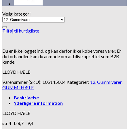
Vælg kategori
Tilføj til hurtigliste
Du er ikke logget ind, og kan derfor ikke købe vores varer. Er
du forhandler, kan du anmode om at blive oprettet som B2B
kunde.
LLOYD HÆLE
Varenummer (SKU):
105145004
Kategorier:
12. Gummivarer
,
GUMMI HÆLE
Beskrivelse
Yderligere information
LLOYD HÆLE
str 4 b 8,7 l 9,4