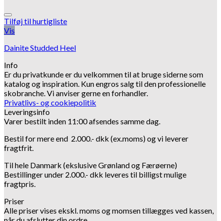
Tilføj til hurtigliste
Vis
Dainite Studded Heel
Info
Er du privatkunde er du velkommen til at bruge siderne som
katalog og inspiration.
Kun engros salg til den professionelle
skobranche.
Vi anviser gerne en forhandler.
Privatlivs- og cookiepolitik
Leveringsinfo
Varer bestilt inden 11:00 afsendes samme dag.
Bestil for mere end 2.000.- dkk (ex.moms) og vi leverer
fragtfrit.
Til hele Danmark (ekslusive Grønland og Færøerne)
Bestillinger under 2.000.- dkk leveres til billigst mulige
fragtpris.
Priser
Alle priser vises ekskl. moms og momsen tillægges ved kassen,
når du afslutter din ordre.