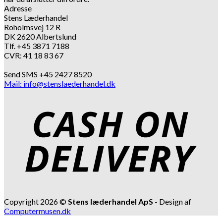
Adresse
Stens Læderhandel
Roholmsvej 12 R
DK 2620 Albertslund
Tlf. +45 3871 7188
CVR: 41 18 83 67
Send SMS +45 2427 8520
Mail: info@stenslaederhandel.dk
Copyright 2026 ©
Stens læderhandel ApS
- Design af
Computermusen.dk