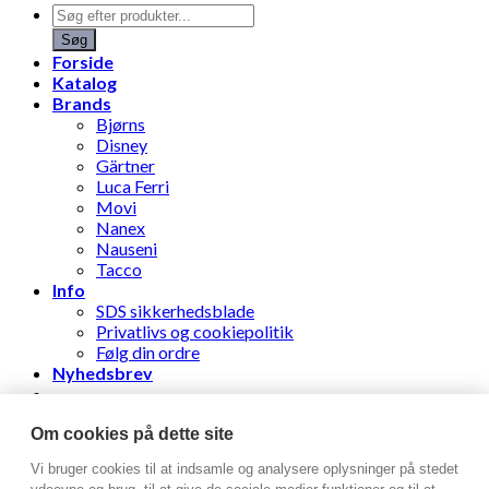
Products
search
Søg
Forside
Katalog
Brands
Bjørns
Disney
Gärtner
Luca Ferri
Movi
Nanex
Nauseni
Tacco
Info
SDS sikkerhedsblade
Privatlivs og cookiepolitik
Følg din ordre
Nyhedsbrev
Stens Læderhandel ApS
Om cookies på dette site
Vi bruger cookies til at indsamle og analysere oplysninger på stedet
Log ind