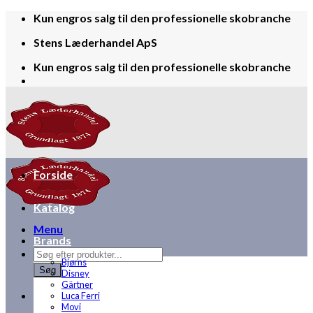
Skip
Kun engros salg til den professionelle skobranche
to
Stens Læderhandel ApS
content
Kun engros salg til den professionelle skobranche
Forside
Katalog
Menu
Brands
Products
Bjørns
search
Søg
Disney
Gärtner
Luca Ferri
Movi